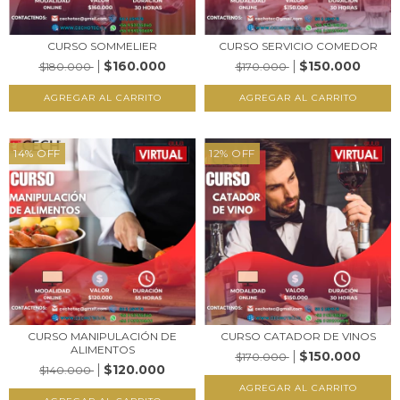
CURSO SOMMELIER
CURSO SERVICIO COMEDOR
$160.000
$150.000
$180.000
$170.000
14
%
OFF
12
%
OFF
CURSO MANIPULACIÓN DE
CURSO CATADOR DE VINOS
ALIMENTOS
$150.000
$170.000
$120.000
$140.000