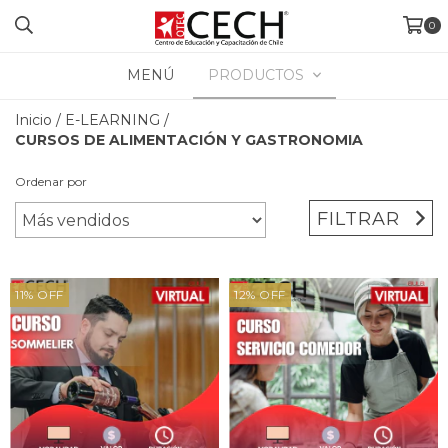
0
MENÚ
PRODUCTOS
Inicio
/
E-LEARNING
/
CURSOS DE ALIMENTACIÓN Y GASTRONOMIA
Ordenar por
FILTRAR
11
%
OFF
12
%
OFF